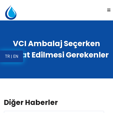
Anasayfa
VCI Ambalaj Seçerken
Kurumsal
Dikkat Edilmesi Gerekenler
TR
|
EN
Ürünler
Uygulamalar
Online Satış
Diğer Haberler
İletişim