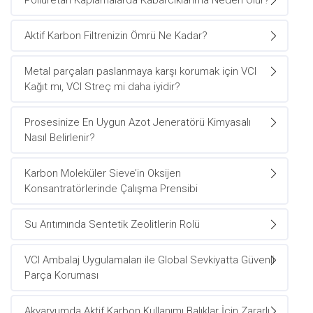
Poliüretan Kaplamalarda Kabarcıklanma Neden Olur?
Aktif Karbon Filtrenizin Ömrü Ne Kadar?
Metal parçaları paslanmaya karşı korumak için VCI
Kağıt mı, VCI Streç mi daha iyidir?
Prosesinize En Uygun Azot Jeneratörü Kimyasalı
Nasıl Belirlenir?
Karbon Moleküler Sieve’in Oksijen
Konsantratörlerinde Çalışma Prensibi
Su Arıtımında Sentetik Zeolitlerin Rolü
VCI Ambalaj Uygulamaları ile Global Sevkiyatta Güvenli
Parça Koruması
Akvaryumda Aktif Karbon Kullanımı Balıklar İçin Zararlı