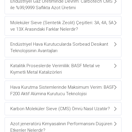
Endüstriyel Gaz Üretiminde Devrim: Carbotech CMS
ile %99,9999 Saflıkta Azot Üretimi
Moleküler Sieve (Sentetik Zeolit) Çeşitleri: 3A, 4A, 5A
ve 13X Arasındaki Farklar Nelerdir?
Endüstriyel Hava Kurutucularda Sorbead Desikant
Teknolojisinin Avantajları
Katalitik Proseslerde Verimlilik: BASF Metal ve
Kıymetli Metal Katalizörleri
Hava Kurutma Sistemlerinde Maksimum Verim: BASF
F200 Aktif Alümina Kurutucu Teknolojisi
Karbon Moleküler Sieve (CMS) Ömrü Nasıl Uzatılır?
Azot jeneratörü Kimyasalının Performansını Düşüren
Etkenler Nelerdir?