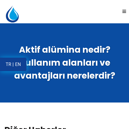
Anasayfa
Aktif alümina nedir?
Kurumsal
Kullanım alanları ve
TR
|
EN
Ürünler
avantajları nerelerdir?
Uygulamalar
Online Satış
İletişim