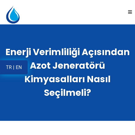
Anasayfa
Enerji Verimliliği Açısından
Kurumsal
Azot Jeneratörü
TR
|
EN
Ürünler
Kimyasalları Nasıl
Uygulamalar
Seçilmeli?
Online Satış
İletişim