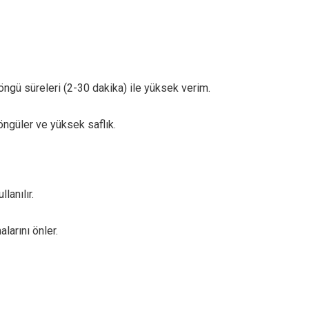
gü süreleri (2-30 dakika) ile yüksek verim.
öngüler ve yüksek saflık.
lanılır.
larını önler.