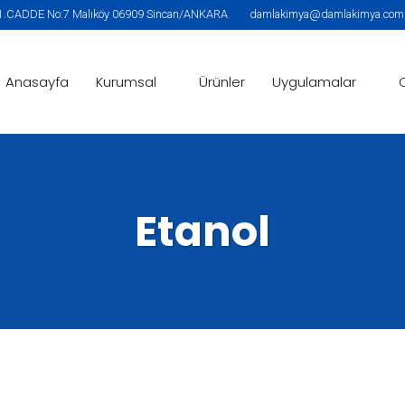
.CADDE No:7 Malıköy 06909 Sincan/ANKARA
damlakimya@damlakimya.com |
Anasayfa
Kurumsal
Ürünler
Uygulamalar
Etanol