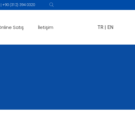
 +90 (312) 394 0320
Online Satış
İletişim
TR
|
EN