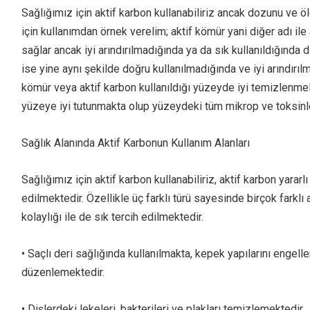
Sağlığımız için aktif karbon kullanabiliriz ancak dozunu ve ö
için kullanımdan örnek verelim; aktif kömür yani diğer adı ile
sağlar ancak iyi arındırılmadığında ya da sık kullanıldığında di
ise yine aynı şekilde doğru kullanılmadığında ve iyi arındırı
kömür veya aktif karbon kullanıldığı yüzeyde iyi temizlenmelid
yüzeye iyi tutunmakta olup yüzeydeki tüm mikrop ve toksinle
Sağlık Alanında Aktif Karbonun Kullanım Alanları
Sağlığımız için aktif karbon kullanabiliriz, aktif karbon yararl
edilmektedir. Özellikle üç farklı türü sayesinde birçok farklı 
kolaylığı ile de sık tercih edilmektedir.
• Saçlı deri sağlığında kullanılmakta, kepek yapılarını enge
düzenlemektedir.
• Dişlerdeki lekeleri, bakterileri ve plakları temizlemektedir.