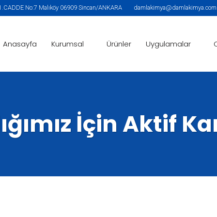
.CADDE No:7 Malıköy 06909 Sincan/ANKARA
damlakimya@damlakimya.com |
Anasayfa
Kurumsal
Ürünler
Uygulamalar
ığımız İçin Aktif K