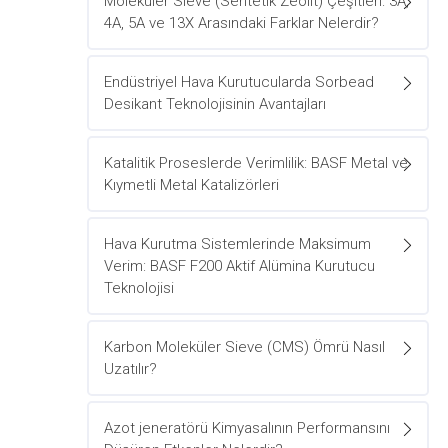
Moleküler Sieve (Sentetik Zeolit) Çeşitleri: 3A,
4A, 5A ve 13X Arasındaki Farklar Nelerdir?
Endüstriyel Hava Kurutucularda Sorbead
Desikant Teknolojisinin Avantajları
Katalitik Proseslerde Verimlilik: BASF Metal ve
Kıymetli Metal Katalizörleri
Hava Kurutma Sistemlerinde Maksimum
Verim: BASF F200 Aktif Alümina Kurutucu
Teknolojisi
Karbon Moleküler Sieve (CMS) Ömrü Nasıl
Uzatılır?
Azot jeneratörü Kimyasalının Performansını