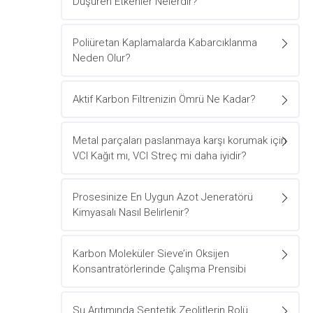
Düşüren Etkenler Nelerdir?
Poliüretan Kaplamalarda Kabarcıklanma
Neden Olur?
Aktif Karbon Filtrenizin Ömrü Ne Kadar?
Metal parçaları paslanmaya karşı korumak için
VCI Kağıt mı, VCI Streç mi daha iyidir?
Prosesinize En Uygun Azot Jeneratörü
Kimyasalı Nasıl Belirlenir?
Karbon Moleküler Sieve’in Oksijen
Konsantratörlerinde Çalışma Prensibi
Su Arıtımında Sentetik Zeolitlerin Rolü