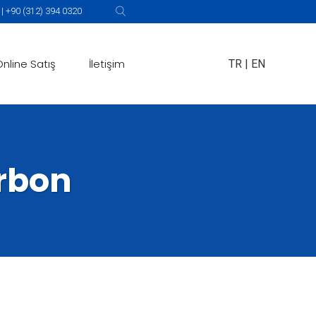
 +90 (312) 394 0320
Online Satış
İletişim
TR
|
EN
arbon