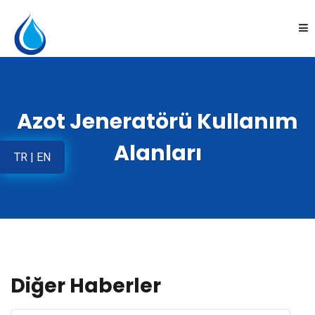
Anasayfa
Azot Jeneratörü Kullanım
Kurumsal
Alanları
TR
|
EN
Ürünler
Uygulamalar
Online Satış
Diğer Haberler
İletişim