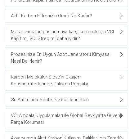
Poliüretan Kaplamalarda Kabarcıklanma Neden Olur?
Aktif Karbon Filtrenizin Ömrü Ne Kadar?
Metal parçaları paslanmaya karşı korumak için VCI
Kağıt mı, VCI Streç mi daha iyidir?
Prosesinize En Uygun Azot Jeneratörü Kimyasalı
Nasıl Belirlenir?
Karbon Moleküler Sieve’in Oksijen
Konsantratörlerinde Çalışma Prensibi
Su Arıtımında Sentetik Zeolitlerin Rolü
VCI Ambalaj Uygulamaları ile Global Sevkiyatta Güvenli
Parça Koruması
Akvaryumda Aktif Karbon Kullanımı Balıklar İçin Zararlı