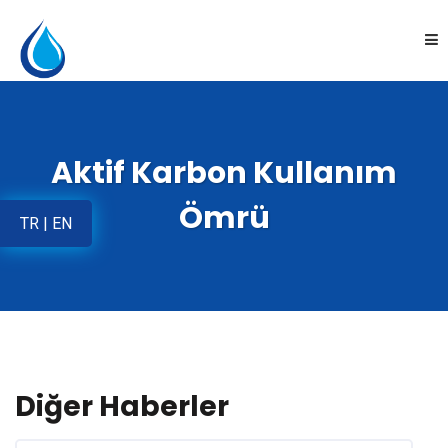
Anasayfa
Aktif Karbon Kullanım
Kurumsal
Ömrü
TR
|
EN
Ürünler
Uygulamalar
Online Satış
Diğer Haberler
İletişim