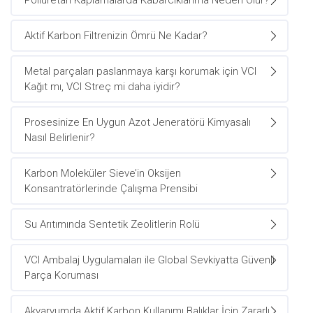
Poliüretan Kaplamalarda Kabarcıklanma Neden Olur?
Aktif Karbon Filtrenizin Ömrü Ne Kadar?
Metal parçaları paslanmaya karşı korumak için VCI
Kağıt mı, VCI Streç mi daha iyidir?
Prosesinize En Uygun Azot Jeneratörü Kimyasalı
Nasıl Belirlenir?
Karbon Moleküler Sieve’in Oksijen
Konsantratörlerinde Çalışma Prensibi
Su Arıtımında Sentetik Zeolitlerin Rolü
VCI Ambalaj Uygulamaları ile Global Sevkiyatta Güvenli
Parça Koruması
Akvaryumda Aktif Karbon Kullanımı Balıklar İçin Zararlı