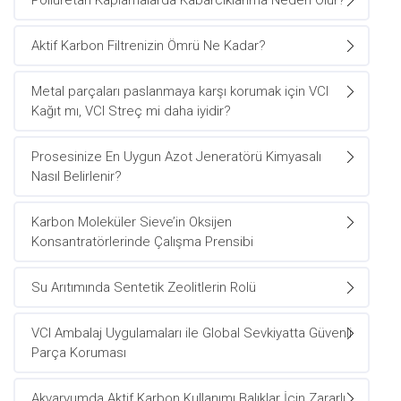
Poliüretan Kaplamalarda Kabarcıklanma Neden Olur?
Aktif Karbon Filtrenizin Ömrü Ne Kadar?
Metal parçaları paslanmaya karşı korumak için VCI
Kağıt mı, VCI Streç mi daha iyidir?
Prosesinize En Uygun Azot Jeneratörü Kimyasalı
Nasıl Belirlenir?
Karbon Moleküler Sieve’in Oksijen
Konsantratörlerinde Çalışma Prensibi
Su Arıtımında Sentetik Zeolitlerin Rolü
VCI Ambalaj Uygulamaları ile Global Sevkiyatta Güvenli
Parça Koruması
Akvaryumda Aktif Karbon Kullanımı Balıklar İçin Zararlı