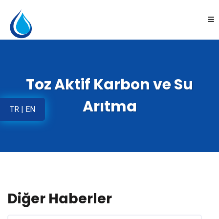
Anasayfa
Toz Aktif Karbon ve Su
Kurumsal
Arıtma
TR
|
EN
Ürünler
Uygulamalar
Online Satış
Diğer Haberler
İletişim