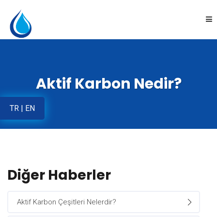
Anasayfa
Aktif Karbon Nedir?
Kurumsal
TR
|
EN
Ürünler
Uygulamalar
Online Satış
Diğer Haberler
İletişim
Aktif Karbon Çeşitleri Nelerdir?