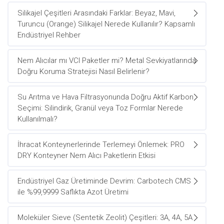
Silikajel Çeşitleri Arasındaki Farklar: Beyaz, Mavi,
Turuncu (Orange) Silikajel Nerede Kullanılır? Kapsamlı
Endüstriyel Rehber
Nem Alıcılar mı VCI Paketler mi? Metal Sevkiyatlarında
Doğru Koruma Stratejisi Nasıl Belirlenir?
Su Arıtma ve Hava Filtrasyonunda Doğru Aktif Karbon
Seçimi: Silindirik, Granül veya Toz Formlar Nerede
Kullanılmalı?
İhracat Konteynerlerinde Terlemeyi Önlemek: PRO
DRY Konteyner Nem Alıcı Paketlerin Etkisi
Endüstriyel Gaz Üretiminde Devrim: Carbotech CMS
ile %99,9999 Saflıkta Azot Üretimi
Moleküler Sieve (Sentetik Zeolit) Çeşitleri: 3A, 4A, 5A