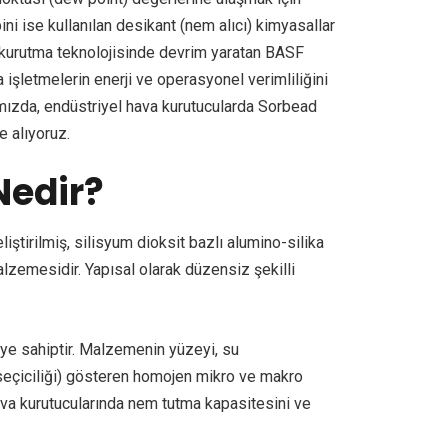
ini ise kullanılan desikant (nem alıcı) kimyasallar
a kurutma teknolojisinde devrim yaratan BASF
işletmelerin enerji ve operasyonel verimliliğini
zda, endüstriyel hava kurutucularda Sorbead
e alıyoruz.
Nedir?
iştirilmiş, silisyum dioksit bazlı alumino-silika
lzemesidir. Yapısal olarak düzensiz şekilli
ye sahiptir. Malzemenin yüzeyi, su
 seçiciliği) gösteren homojen mikro ve makro
hava kurutucularında nem tutma kapasitesini ve