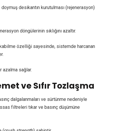
 doymuş desikantın kurutulması (rejenerasyon)
rasyon döngülerinin sıklığını azaltır.
akabilme özelliği sayesinde, sistemde harcanan
r.
ir azalma sağlar.
met ve Sıfır Tozlaşma
basınç dalgalanmaları ve sürtünme nedeniyle
assas filtreleri tıkar ve basınç düşümüne
crush strength) sahiptir.