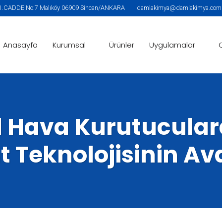
.CADDE No:7 Malıköy 06909 Sincan/ANKARA
damlakimya@damlakimya.com |
Anasayfa
Kurumsal
Ürünler
Uygulamalar
l Hava Kurutucula
 Teknolojisinin Av