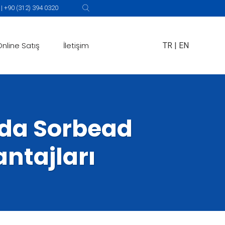
 +90 (312) 394 0320
Online Satış
İletişim
TR
|
EN
rda Sorbead
antajları