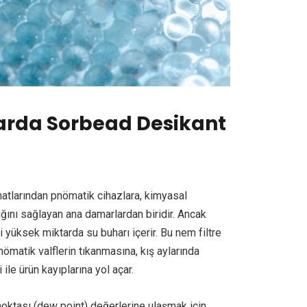
arda Sorbead Desikant
hatlarından pnömatik cihazlara, kimyasal
ğını sağlayan ana damarlardan biridir. Ancak
 yüksek miktarda su buharı içerir. Bu nem filtre
nömatik valflerin tıkanmasına, kış aylarında
ile ürün kayıplarına yol açar.
oktası (dew point) değerlerine ulaşmak için