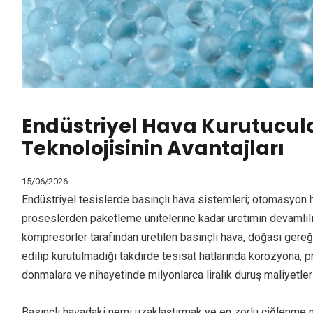
Endüstriyel Hava Kurutucul
Teknolojisinin Avantajları
15/06/2026
Endüstriyel tesislerde basınçlı hava sistemleri; otomasyon 
proseslerden paketleme ünitelerine kadar üretimin devamlılı
kompresörler tarafından üretilen basınçlı hava, doğası gereği
edilip kurutulmadığı takdirde tesisat hatlarında korozyona, p
donmalara ve nihayetinde milyonlarca liralık duruş maliyetleri 
Basınçlı havadaki nemi uzaklaştırmak ve en zorlu çiğlenme n