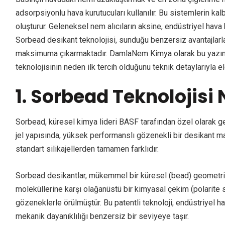
adsorpsiyonlu hava kurutucuları kullanılır. Bu sistemlerin kalb
oluşturur. Geleneksel nem alıcıların aksine, endüstriyel hav
Sorbead desikant teknolojisi, sunduğu benzersiz avantajlarla 
maksimuma çıkarmaktadır. DamlaNem Kimya olarak bu yazımı
teknolojisinin neden ilk tercih olduğunu teknik detaylarıyla el
1. Sorbead Teknolojisi 
Sorbead, küresel kimya lideri BASF tarafından özel olarak gel
jel yapısında, yüksek performanslı gözenekli bir desikant ma
standart silikajellerden tamamen farklıdır.
Sorbead desikantlar, mükemmel bir küresel (bead) geometri
moleküllerine karşı olağanüstü bir kimyasal çekim (polarite
gözeneklerle örülmüştür. Bu patentli teknoloji, endüstriyel 
mekanik dayanıklılığı benzersiz bir seviyeye taşır.