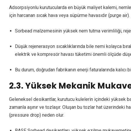
Adsorpsiyonlu kurutucularda en büyük maliyet kalemi, nemle
için harcanan sıcak hava veya süpürme havasıdır (purge air).
Sorbead malzemesinin yüksek nem tutma verimliliği, rejene
Düşük rejenerasyon sıcaklıklarında bile nemi kolayca bır
elektrik ve kompresör havası tüketimi önemli ölçüde düşe
Bu durum, doğrudan fabrikanın enerji faturalarında kalıcı b
2.3. Yüksek Mekanik Mukave
Geleneksel desikantlar, kurutucu kulelerin içindeki yüksek 
zamanla aşınır ve tozlaşır. Oluşan bu tozlar hat üzerindeki h
(pressure drop) neden olur.
BASF Sorbead desikantları, yüksek ezilme mukavemetine (