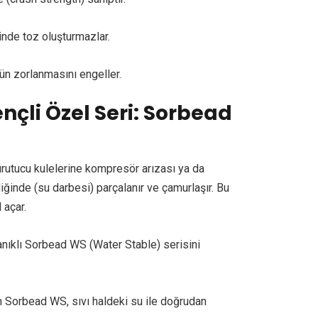
sinde toz oluşturmazlar.
ün zorlanmasını engeller.
ençli Özel Seri: Sorbead
kurutucu kulelerine kompresör arızası ya da
ğinde (su darbesi) parçalanır ve çamurlaşır. Bu
 açar.
ıklı Sorbead WS (Water Stable) serisini
en Sorbead WS, sıvı haldeki su ile doğrudan