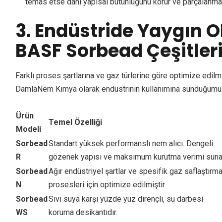
temas etse dahi yapısal bütünlüğünü korur ve parçalanma
3. Endüstride Yaygın O
BASF Sorbead Çeşitler
Farklı proses şartlarına ve gaz türlerine göre optimize edil
DamlaNem Kimya olarak endüstrinin kullanımına sunduğumuz b
Ürün
Temel Özelliği
Modeli
Sorbead
Standart yüksek performanslı nem alıcı. Dengeli
R
gözenek yapısı ve maksimum kurutma verimi suna
Sorbead
Ağır endüstriyel şartlar ve spesifik gaz saflaştırm
N
prosesleri için optimize edilmiştir.
Sorbead
Sıvı suya karşı yüzde yüz dirençli, su darbesi
WS
koruma desikantıdır.