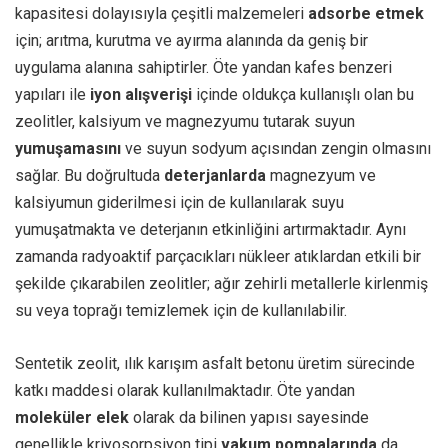
kapasitesi dolayısıyla çeşitli malzemeleri
adsorbe etmek
için; arıtma, kurutma ve ayırma alanında da geniş bir
uygulama alanına sahiptirler. Öte yandan kafes benzeri
yapıları ile
iyon alışverişi
içinde oldukça kullanışlı olan bu
zeolitler, kalsiyum ve magnezyumu tutarak suyun
yumuşamasını
ve suyun sodyum açısından zengin olmasını
sağlar. Bu doğrultuda
deterjanlarda
magnezyum ve
kalsiyumun giderilmesi için de kullanılarak suyu
yumuşatmakta ve deterjanın etkinliğini artırmaktadır. Aynı
zamanda radyoaktif parçacıkları nükleer atıklardan etkili bir
şekilde çıkarabilen zeolitler; ağır zehirli metallerle kirlenmiş
su veya toprağı temizlemek için de kullanılabilir.
Sentetik zeolit, ılık karışım asfalt betonu üretim sürecinde
katkı maddesi olarak kullanılmaktadır. Öte yandan
moleküler elek
olarak da bilinen yapısı sayesinde
genellikle kriyosorpsiyon tipi
vakum pompalarında
da