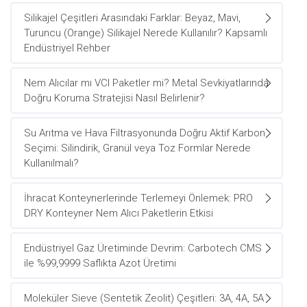
Silikajel Çeşitleri Arasındaki Farklar: Beyaz, Mavi,
Turuncu (Orange) Silikajel Nerede Kullanılır? Kapsamlı
Endüstriyel Rehber
Nem Alıcılar mı VCI Paketler mi? Metal Sevkiyatlarında
Doğru Koruma Stratejisi Nasıl Belirlenir?
Su Arıtma ve Hava Filtrasyonunda Doğru Aktif Karbon
Seçimi: Silindirik, Granül veya Toz Formlar Nerede
Kullanılmalı?
İhracat Konteynerlerinde Terlemeyi Önlemek: PRO
DRY Konteyner Nem Alıcı Paketlerin Etkisi
Endüstriyel Gaz Üretiminde Devrim: Carbotech CMS
ile %99,9999 Saflıkta Azot Üretimi
Moleküler Sieve (Sentetik Zeolit) Çeşitleri: 3A, 4A, 5A