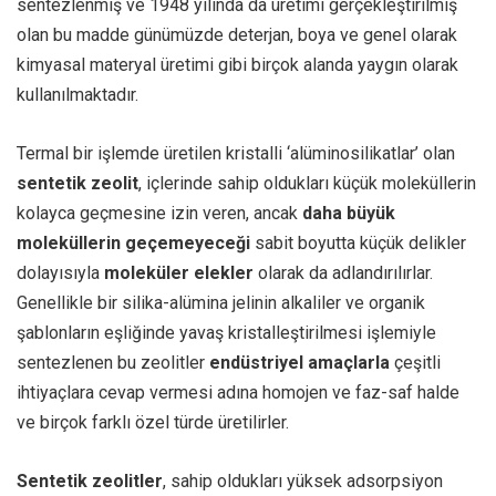
sentezlenmiş ve 1948 yılında da üretimi gerçekleştirilmiş
olan bu madde günümüzde deterjan, boya ve genel olarak
kimyasal materyal üretimi gibi birçok alanda yaygın olarak
kullanılmaktadır.
Termal bir işlemde üretilen kristalli ‘alüminosilikatlar’ olan
sentetik zeolit
, içlerinde sahip oldukları küçük moleküllerin
kolayca geçmesine izin veren, ancak
daha büyük
moleküllerin geçemeyeceği
sabit boyutta küçük delikler
dolayısıyla
moleküler elekler
olarak da adlandırılırlar.
Genellikle bir silika-alümina jelinin alkaliler ve organik
şablonların eşliğinde yavaş kristalleştirilmesi işlemiyle
sentezlenen bu zeolitler
endüstriyel amaçlarla
çeşitli
ihtiyaçlara cevap vermesi adına homojen ve faz-saf halde
ve birçok farklı özel türde üretilirler.
Sentetik zeolitler
, sahip oldukları yüksek adsorpsiyon