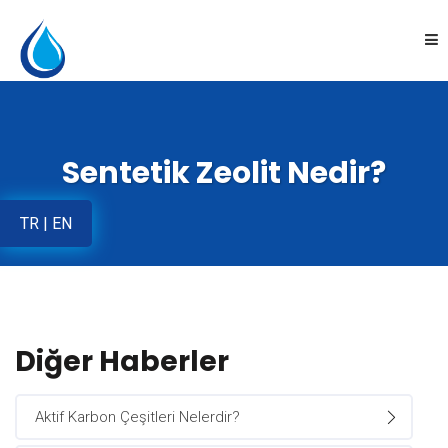
Anasayfa
Sentetik Zeolit Nedir?
Kurumsal
TR
|
EN
Ürünler
Uygulamalar
Online Satış
Diğer Haberler
İletişim
Aktif Karbon Çeşitleri Nelerdir?