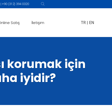
 +90 (312) 394 0320
Online Satış
İletişim
TR
|
EN
ı korumak için
ha iyidir?