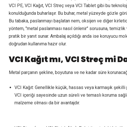
VCI PE, VCI Kağıt, VCI Streç veya VCI Tablet gibi bu teknolojiy
konulduğunda buharlaşır. Bu buhar, metal yüzeyde gözle görü
Bu tabaka, paslanmayı başlatan nem, oksijen ve diğer kirleti
yöntem, "metal paslanması nasıl önlenir" sorusuna, temizlik
pratik bir yanıt sunar. Ambalaj açıldığı anda ise koruyucu m
doğrudan kullanıma hazır olur.
VCI Kağıt mı, VCI Streç mi Da
Metal parçanın şekline, boyutuna ve ne kadar süre korunacağı
VCI Kağıt: Genellikle küçük, hassas veya karmaşık şekilli pa
VCI içeriği sayesinde uzun süreli ve temaslı koruma sağla
malzeme olması da bir avantajdır.