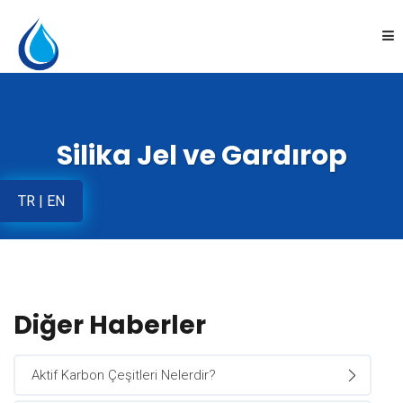
Anasayfa
Silika Jel ve Gardırop
Kurumsal
TR
|
EN
Ürünler
Uygulamalar
Online Satış
Diğer Haberler
İletişim
Aktif Karbon Çeşitleri Nelerdir?