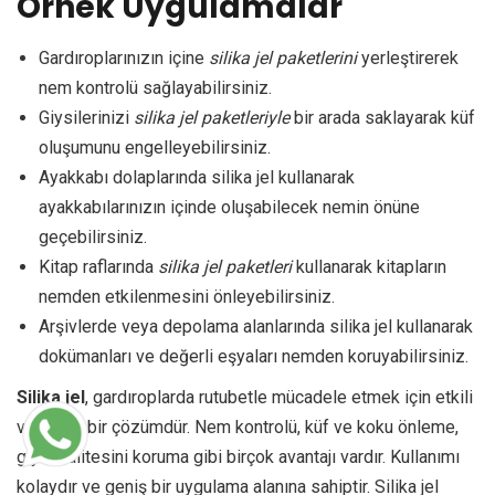
Örnek Uygulamalar
Gardıroplarınızın içine
silika jel paketlerini
yerleştirerek
nem kontrolü sağlayabilirsiniz.
Giysilerinizi
silika jel paketleriyle
bir arada saklayarak küf
oluşumunu engelleyebilirsiniz.
Ayakkabı dolaplarında silika jel kullanarak
ayakkabılarınızın içinde oluşabilecek nemin önüne
geçebilirsiniz.
Kitap raflarında
silika jel paketleri
kullanarak kitapların
nemden etkilenmesini önleyebilirsiniz.
Arşivlerde veya depolama alanlarında silika jel kullanarak
dokümanları ve değerli eşyaları nemden koruyabilirsiniz.
Silika jel
, gardıroplarda rutubetle mücadele etmek için etkili
ve pratik bir çözümdür. Nem kontrolü, küf ve koku önleme,
giysi kalitesini koruma gibi birçok avantajı vardır. Kullanımı
kolaydır ve geniş bir uygulama alanına sahiptir. Silika jel