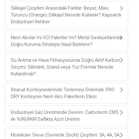
Silikajel Çeşitleri Arasındaki Farklar: Beyaz, Mavi,
Turuncu (Orange) Silikajel Nerede Kullanılır? Kapsamlı
Endüstriyel Rehber
Nem Alıcılar mı VCI Paketler mi? Metal Sevkiyatlarında
Doğru Koruma Stratejisi Nasıl Belirlenir?
Su Arıtma ve Hava Filtrasyonunda Doğru Aktif Karbon
Seçimi: Silindirik, Granül veya Toz Formlar Nerede
Kullanılmalı?
İhracat Konteynerlerinde Terlemeyi Önlemek: PRO
DRY Konteyner Nem Alıcı Paketlerin Etkisi
Endüstriyel Gaz Üretiminde Devrim: Carbotech CMS
ile %99,9999 Saflıkta Azot Üretimi
Moleküler Sieve (Sentetik Zeolit) Çeşitleri: 3A, 4A, 5A