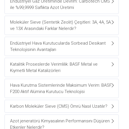
Endüstriyel Gaz Üretiminde Devrim: Carbotech CMS
ile %99,9999 Saflıkta Azot Üretimi
Moleküler Sieve (Sentetik Zeolit) Çeşitleri: 3A, 4A, 5A
ve 13X Arasındaki Farklar Nelerdir?
Endüstriyel Hava Kurutucularda Sorbead Desikant
Teknolojisinin Avantajları
Katalitik Proseslerde Verimlilik: BASF Metal ve
Kıymetli Metal Katalizörleri
Hava Kurutma Sistemlerinde Maksimum Verim: BASF
F200 Aktif Alümina Kurutucu Teknolojisi
Karbon Moleküler Sieve (CMS) Ömrü Nasıl Uzatılır?
Azot jeneratörü Kimyasalının Performansını Düşüren
Etkenler Nelerdir?