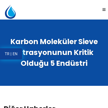
Anasayfa
Karbon Moleküler Sieve
Kurumsal
Filtrasyonunun Kritik
TR
|
EN
Ürünler
Olduğu 5 Endüstri
Uygulamalar
Online Satış
İletişim