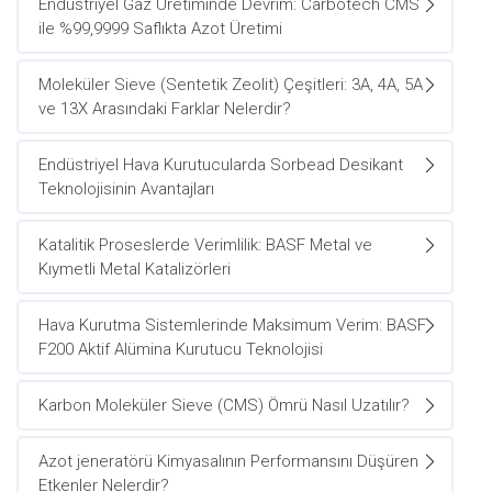
Endüstriyel Gaz Üretiminde Devrim: Carbotech CMS
ile %99,9999 Saflıkta Azot Üretimi
Moleküler Sieve (Sentetik Zeolit) Çeşitleri: 3A, 4A, 5A
ve 13X Arasındaki Farklar Nelerdir?
Endüstriyel Hava Kurutucularda Sorbead Desikant
Teknolojisinin Avantajları
Katalitik Proseslerde Verimlilik: BASF Metal ve
Kıymetli Metal Katalizörleri
Hava Kurutma Sistemlerinde Maksimum Verim: BASF
F200 Aktif Alümina Kurutucu Teknolojisi
Karbon Moleküler Sieve (CMS) Ömrü Nasıl Uzatılır?
Azot jeneratörü Kimyasalının Performansını Düşüren
Etkenler Nelerdir?