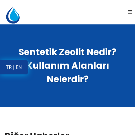
Anasayfa
Sentetik Zeolit Nedir?
Kurumsal
Kullanım Alanları
TR
|
EN
Ürünler
Nelerdir?
Uygulamalar
Online Satış
İletişim